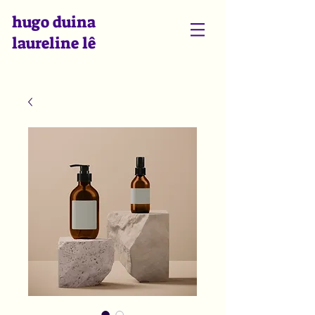
hugo duina
laureline lê