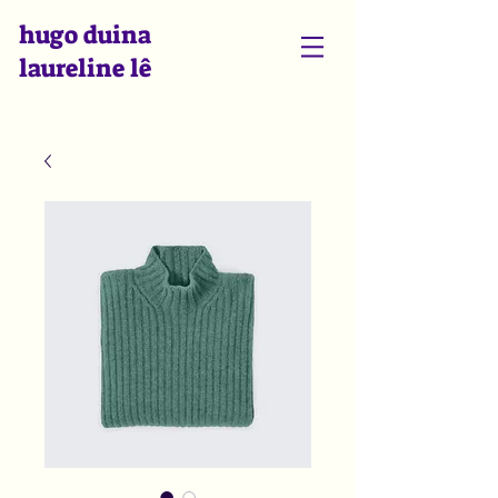
hugo duina
laureline lê