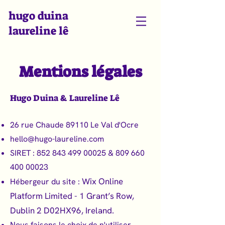
hugo duina
laureline lê
Mentions légales
Hugo Duina & Laureline Lê
26 rue Chaude 89110 Le Val d'Ocre
hello@hugo-laureline.com
SIRET :
852 843 499 00025
&
809 660
400 00023
Wix Online
Hébergeur du site :
Platform Limited
- 1 Grant’s Row,
Dublin 2 D02HX96, Ireland.
Nous faisons le choix de n'utiliser